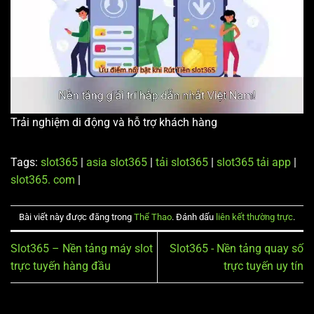
Trải nghiệm di động và hỗ trợ khách hàng
Tags:
slot365
|
asia slot365
|
tải slot365
|
slot365 tải app
|
slot365. com
|
Bài viết này được đăng trong
Thể Thao
. Đánh dấu
liên kết thường trực
.
Slot365 – Nền tảng máy slot
Slot365 - Nền tảng quay số
trực tuyến hàng đầu
trực tuyến uy tín