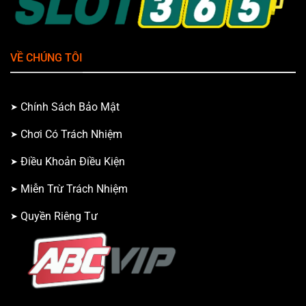
VỀ CHÚNG TÔI
Chính Sách Bảo Mật
Chơi Có Trách Nhiệm
Điều Khoản Điều Kiện
Miễn Trừ Trách Nhiệm
Quyền Riêng Tư