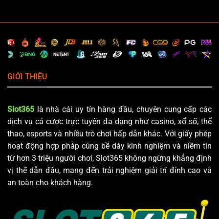
GIỚI THIỆU
Slot365
là nhà cái uy tín hàng đầu, chuyên cung cấp các
dịch vụ cá cược trực tuyến đa dạng như casino, xổ số, thể
thao, esports và nhiều trò chơi hấp dẫn khác. Với giấy phép
hoạt động hợp pháp cùng bề dày kinh nghiệm và niềm tin
từ hơn 3 triệu người chơi, Slot365 không ngừng khẳng định
vị thế dẫn đầu, mang đến trải nghiệm giải trí đỉnh cao và
an toàn cho khách hàng.