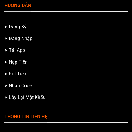
HƯỚNG DẪN
Đăng Ký
Đăng Nhập
Tải App
Nạp Tiền
Rút Tiền
Nhận Code
Lấy Lại Mật Khẩu
THÔNG TIN LIÊN HỆ