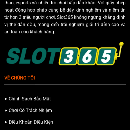
thao, esports và nhiều trò chơi hấp dẫn khác. Với giấy phép
hoạt động hợp pháp cùng bề dày kinh nghiệm và niềm tin
từ hơn 3 triệu người chơi, Slot365 không ngừng khẳng định
vị thế dẫn đầu, mang đến trải nghiệm giải trí đỉnh cao và
an toàn cho khách hàng.
VỀ CHÚNG TÔI
Chính Sách Bảo Mật
Chơi Có Trách Nhiệm
Điều Khoản Điều Kiện