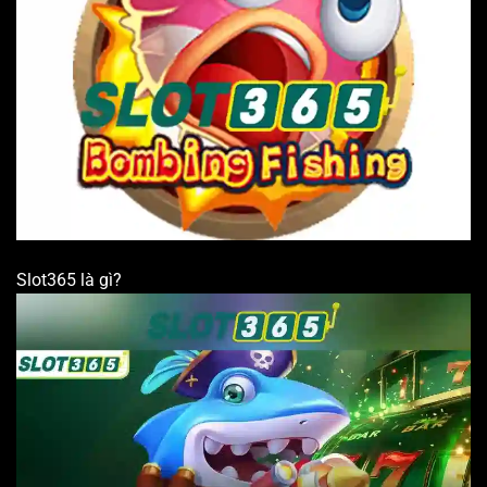
Slot365 là gì?