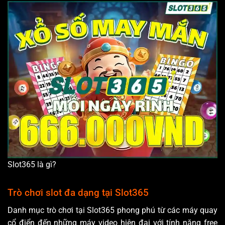
Slot365 là gì?
Trò chơi slot đa dạng tại Slot365
Danh mục trò chơi tại Slot365 phong phú từ các máy quay
cổ điển đến những máy video hiện đại với tính năng free