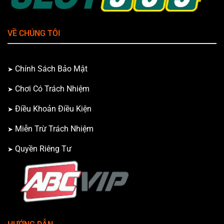
VỀ CHÚNG TÔI
Chính Sách Bảo Mật
Chơi Có Trách Nhiệm
Điều Khoản Điều Kiện
Miễn Trừ Trách Nhiệm
Quyền Riêng Tư