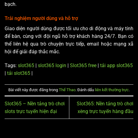
bạch.
Trải nghiệm người dùng và hỗ trợ
Giao diện người dùng được tối ưu cho di động và máy tính
để bàn, cùng với đội ngũ hỗ trợ khách hàng 24/7. Bạn có
thể liên hệ qua trò chuyện trực tiếp, email hoặc mạng xã
hội để giải đáp thắc mắc.
Tags:
slot365
|
slot365 login
|
Slot365 free
|
tải app slot365
|
tải slot365
|
Bài viết này được đăng trong
Thể Thao
. Đánh dấu
liên kết thường trực
.
Slot365 – Nền tảng trò chơi
Slot365: Nền tảng trò chơi
slots trực tuyến hiện đại
xèng trực tuyến hàng đầu