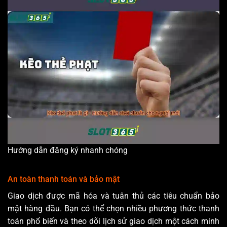
Hướng dẫn đăng ký nhanh chóng
An toàn thanh toán và bảo mật
Giao dịch được mã hóa và tuân thủ các tiêu chuẩn bảo
mật hàng đầu. Bạn có thể chọn nhiều phương thức thanh
toán phổ biến và theo dõi lịch sử giao dịch một cách minh