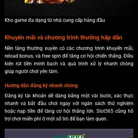
Kho game đa dạng từ nhà cung cấp hàng đầu
Khuyến mãi và chương trình thưởng hấp dẫn
Nền tảng thường xuyên có các chương trình khuyến mãi,
reload bonus, và free spin để tăng cơ hội chiến thắng. Điều
kiện rút tiền minh bạch và quá trình xử lý nhanh chóng
giúp người chơi yên tâm.
Hướng dẫn đăng ký nhanh chóng
Đăng ký tài khoản dễ dàng bằng một vài bước, xác thực
nhanh và bắt đầu chơi ngay với ngân sách thử nghiệm
hoặc nạp tiền để tăng cơ hội thắng lớn. Slot365 cũng hỗ
trợ chơi miễn phí ở một số trò để bạn làm quen.