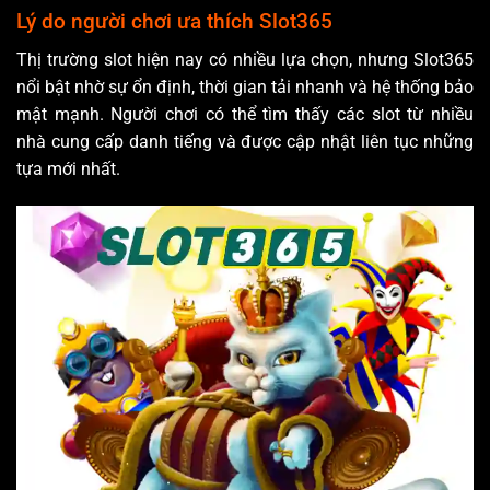
Lý do người chơi ưa thích Slot365
Thị trường slot hiện nay có nhiều lựa chọn, nhưng Slot365
nổi bật nhờ sự ổn định, thời gian tải nhanh và hệ thống bảo
mật mạnh. Người chơi có thể tìm thấy các slot từ nhiều
nhà cung cấp danh tiếng và được cập nhật liên tục những
tựa mới nhất.