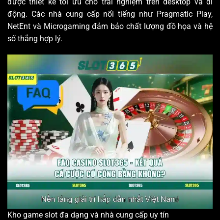
được thiết kế tối ưu cho trải nghiệm trên desktop và di
động. Các nhà cung cấp nổi tiếng như Pragmatic Play,
NetEnt và Microgaming đảm bảo chất lượng đồ họa và hệ
số thắng hợp lý.
Kho game slot đa dạng và nhà cung cấp uy tín