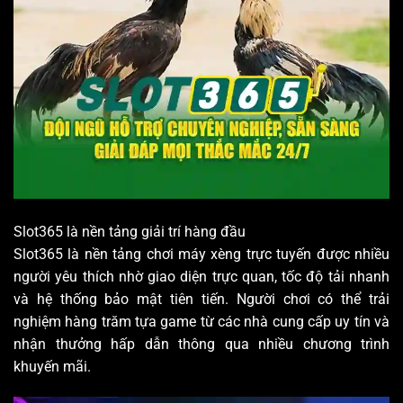
Slot365 là nền tảng giải trí hàng đầu
Slot365 là nền tảng chơi máy xèng trực tuyến được nhiều
người yêu thích nhờ giao diện trực quan, tốc độ tải nhanh
và hệ thống bảo mật tiên tiến. Người chơi có thể trải
nghiệm hàng trăm tựa game từ các nhà cung cấp uy tín và
nhận thưởng hấp dẫn thông qua nhiều chương trình
khuyến mãi.