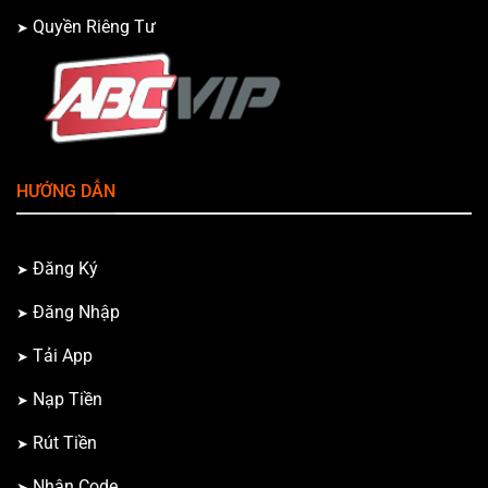
Quyền Riêng Tư
HƯỚNG DẪN
Đăng Ký
Đăng Nhập
Tải App
Nạp Tiền
Rút Tiền
Nhận Code