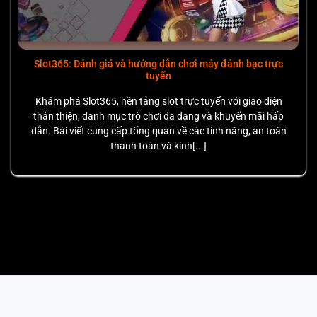
Slot365: Đánh giá và hướng dẫn chơi máy đánh bạc trực
tuyến
Khám phá Slot365, nền tảng slot trực tuyến với giao diện
thân thiện, danh mục trò chơi đa dạng và khuyến mãi hấp
dẫn. Bài viết cung cấp tổng quan về các tính năng, an toàn
thanh toán và kinh[...]