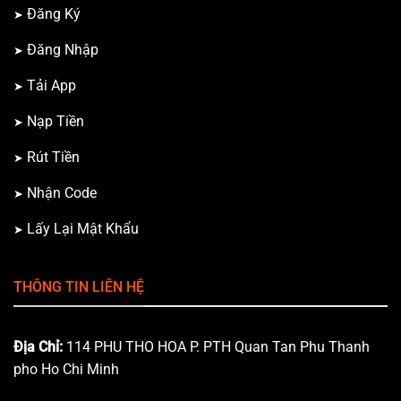
Đăng Ký
Đăng Nhập
Tải App
Nạp Tiền
Rút Tiền
Nhận Code
Lấy Lại Mật Khẩu
THÔNG TIN LIÊN HỆ
Địa Chỉ:
114 PHU THO HOA P. PTH Quan Tan Phu Thanh
pho Ho Chi Minh