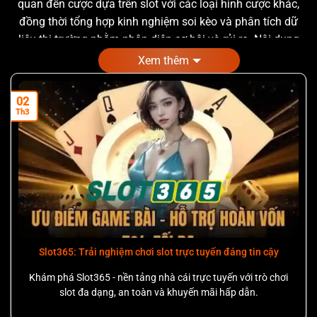
quan đến cược dựa trên slot với các loại hình cược khác,
đồng thời tổng hợp kinh nghiệm soi kèo và phân tích dữ
liệu thị trường nhằm nhận diện cơ hội và rủi ro. Nội dung
mang tính thông tin và kiến thức nền, không phải hướng
Xem thêm
dẫn chơi.
02
Th3
Slot365: Trải nghiệm chơi slot trực tuyến đáng tin cậy
Khám phá Slot365 - nền tảng nhà cái trực tuyến với trò chơi
slot đa dạng, an toàn và khuyến mãi hấp dẫn.