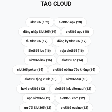
TAG CLOUD
slot365 (152)
slot365 apk (23)
đăng nhập Slot365 (19)
slot365 app (18)
tải Slot365 (17)
đăng ký Slot365 (17)
Slot365 ios (16)
raja slot365 (16)
slot365 link (15)
slot365 ap (14)
slot365 poker (14)
slot365 có lừa đảo không (14)
slot365 tặng 200k (13)
slot365 tại (13)
hoki slot365 (12)
slot365 link alternatif (12)
app slot365 (12)
slot365. com (12)
ưu đãi Slot365 (12)
slot365 casino (12)