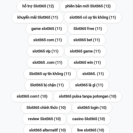
hỗ trợ Slot365 (12)
phiên bản mới Slot365 (12)
khuyến mãi Slot365 (11)
slot365 có uy tín không (11)
game slot365 (11)
Slot365 free (11)
slot365 com (11)
slot365 bet (11)
slot365 vip (11)
slot365 game (11)
slot365 .com (11)
slot365 win (11)
Slot365 uy tín không (11)
slot365. (11)
Slot365 bị chặn (11)
slot365 là gì (11)
slot365 com1 (10)
slot365 pulsa tanpa potongan (10)
Slot365 chính thức (10)
slot365 login (10)
review Slot365 (10)
casino Slot365 (10)
slot365 alternatif (10)
live slot365 (10)