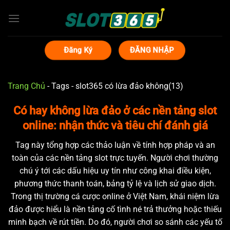
Bỏ
qua
nội
dung
Đăng Ký
ĐĂNG NHẬP
Trang Chủ
-
Tags
-
slot365 có lừa đảo không(13)
Có hay không lừa đảo ở các nền tảng slot
online: nhận thức và tiêu chí đánh giá
Tag này tổng hợp các thảo luận về tính hợp pháp và an
toàn của các nền tảng slot trực tuyến. Người chơi thường
chú ý tới các dấu hiệu uy tín như công khai điều kiện,
phương thức thanh toán, bảng tỷ lệ và lịch sử giao dịch.
Trong thị trường cá cược online ở Việt Nam, khái niệm lừa
đảo được hiểu là nền tảng cố tình né trả thưởng hoặc thiếu
minh bạch về rút tiền. Do đó, người chơi so sánh các yếu tố