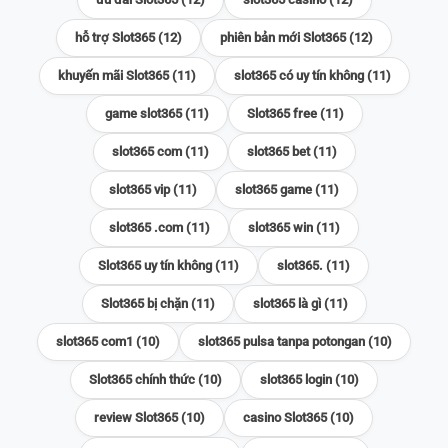
hỗ trợ Slot365 (12)
phiên bản mới Slot365 (12)
khuyến mãi Slot365 (11)
slot365 có uy tín không (11)
game slot365 (11)
Slot365 free (11)
slot365 com (11)
slot365 bet (11)
slot365 vip (11)
slot365 game (11)
slot365 .com (11)
slot365 win (11)
Slot365 uy tín không (11)
slot365. (11)
Slot365 bị chặn (11)
slot365 là gì (11)
slot365 com1 (10)
slot365 pulsa tanpa potongan (10)
Slot365 chính thức (10)
slot365 login (10)
review Slot365 (10)
casino Slot365 (10)