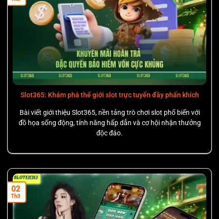
Slot365: Khám phá thế giới slot trực tuyến đầy phấn khích
Bài viết giới thiệu Slot365, nền tảng trò chơi slot phổ biến với
đồ họa sống động, tính năng hấp dẫn và cơ hội nhận thưởng
độc đáo.
02
Th3