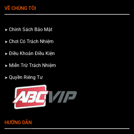
VỀ CHÚNG TÔI
Chính Sách Bảo Mật
Chơi Có Trách Nhiệm
Điều Khoản Điều Kiện
Miễn Trừ Trách Nhiệm
Quyền Riêng Tư
HƯỚNG DẪN