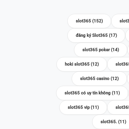
slot365 (152)
slot
đăng ký Slot365 (17)
slot365 poker (14)
hoki slot365 (12)
slot365
slot365 casino (12)
slot365 có uy tín không (11)
slot365 vip (11)
slot36
slot365. (11)