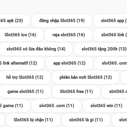
365 apk (23)
đăng nhập Slot365 (19)
slot365 app (
Slot365 ios (16)
raja slot365 (16)
slot365 link 
slot365 có lừa đảo không (14)
slot365 tặng 200k (13)
 link alternatif (12)
app slot365 (12)
slot365. com
hỗ trợ Slot365 (12)
phiên bản mới Slot365 (12)
game slot365 (11)
Slot365 free (11)
slot365 
5 game (11)
slot365 .com (11)
slot365 win (11)
Slot365 bị chặn (11)
slot365 là gì (11)
slo