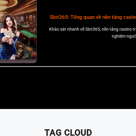
Slot365: Tổng quan về nền tảng casin
Khảo sát nhanh về Slot365, nền tảng casino trự
nghiệm ngườ
TAG CLOUD