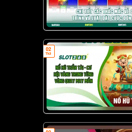
02
Th3