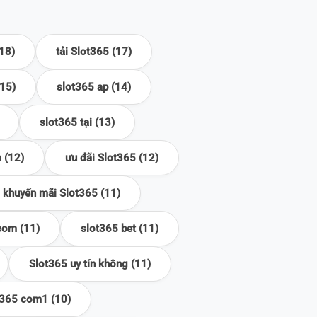
18)
tải Slot365 (17)
(15)
slot365 ap (14)
slot365 tại (13)
 (12)
ưu đãi Slot365 (12)
khuyến mãi Slot365 (11)
com (11)
slot365 bet (11)
Slot365 uy tín không (11)
t365 com1 (10)