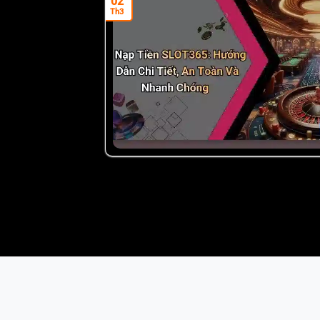
02
Th3