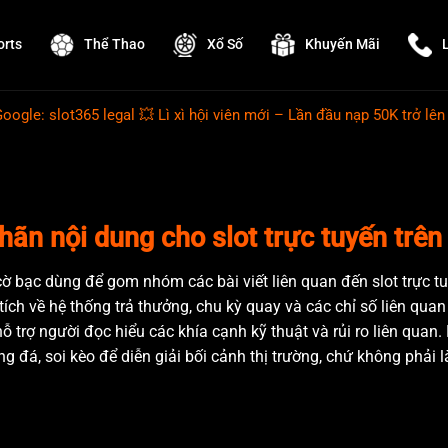
orts
Thể Thao
Xổ Số
Khuyến Mãi
365 legal 💥 Lì xì hội viên mới – Lần đầu nạp 50K trở lên – Tă
hãn nội dung cho slot trực tuyến trên
 cờ bạc dùng để gom nhóm các bài viết liên quan đến slot trực t
 tích về hệ thống trả thưởng, chu kỳ quay và các chỉ số liên 
ỗ trợ người đọc hiểu các khía cạnh kỹ thuật và rủi ro liên quan
ng đá, soi kèo để diễn giải bối cảnh thị trường, chứ không phả