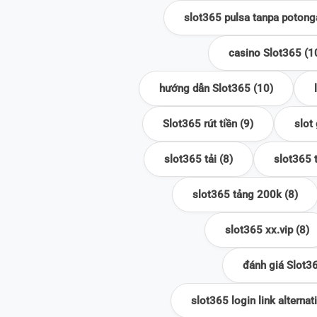
slot365 pulsa tanpa potong
casino Slot365 (1
hướng dẫn Slot365 (10)
Slot365 rút tiền (9)
slot
slot365 tải (8)
slot365 t
slot365 tảng 200k (8)
slot365 xx.vip (8)
đánh giá Slot36
slot365 login link alternati