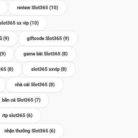
review Slot365 (10)
slot365 xx vip (10)
ũ (9)
giftcode Slot365 (9)
(9)
game bài Slot365 (8)
365 (8)
slot365 xxvip (8)
nhà cái Slot365 (8)
bắn cá Slot365 (7)
rtp slot365 (6)
nhận thưởng Slot365 (6)